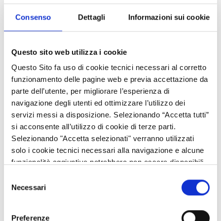
Consenso
Dettagli
Informazioni sui cookie
Questo sito web utilizza i cookie
Questo Sito fa uso di cookie tecnici necessari al corretto
funzionamento delle pagine web e previa accettazione da
parte dell’utente, per migliorare l’esperienza di
navigazione degli utenti ed ottimizzare l’utilizzo dei
servizi messi a disposizione. Selezionando “Accetta tutti”
si acconsente all’utilizzo di cookie di terze parti.
Un interessante webinar per supportare gli stakeholders nella
Selezionando "Accetta selezionati" verranno utilizzati
redazione delle richieste di targeted analyses in vista della
solo i cookie tecnici necessari alla navigazione e alcune
prossima dead line per la presentazione. L'evento si concentrerà
funzionalità aggiuntive potrebbero non essere disponibili.
sia sui contenuti sia sulle modalità di candidatura.
Selezione
Necessari
del
Tutte le info e il l ink per la registrazione qui
consenso
Preferenze