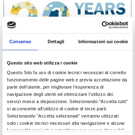
Consenso
Dettagli
Informazioni sui cookie
Questo sito web utilizza i cookie
Questo Sito fa uso di cookie tecnici necessari al corretto
funzionamento delle pagine web e previa accettazione da
parte dell’utente, per migliorare l’esperienza di
I servizi di INTERACT sono offerti gratuitamente al personale
navigazione degli utenti ed ottimizzare l’utilizzo dei
delle istituzioni impegnate nel coordinamento dei programmi di
servizi messi a disposizione. Selezionando “Accetta tutti”
cooperazione.
si acconsente all’utilizzo di cookie di terze parti.
Selezionando "Accetta selezionati" verranno utilizzati
INTERACT è un programma sui generis, che ha come beneficiari:
solo i cookie tecnici necessari alla navigazione e alcune
funzionalità aggiuntive potrebbero non essere disponibili.
Autorità di Gestione dei programmi di cooperazione,