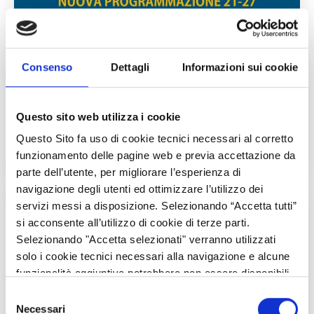
Consenso
Dettagli
Informazioni sui cookie
OBIETTIVI E PRIORITA' DEL PROGRAMMA
INTERACT
Questo sito web utilizza i cookie
Obiettivi e priorita' del programma Interact
Questo Sito fa uso di cookie tecnici necessari al corretto
funzionamento delle pagine web e previa accettazione da
parte dell’utente, per migliorare l’esperienza di
navigazione degli utenti ed ottimizzare l’utilizzo dei
servizi messi a disposizione. Selezionando “Accetta tutti”
si acconsente all’utilizzo di cookie di terze parti.
Selezionando "Accetta selezionati" verranno utilizzati
solo i cookie tecnici necessari alla navigazione e alcune
funzionalità aggiuntive potrebbero non essere disponibili.
Selezione
Necessari
del