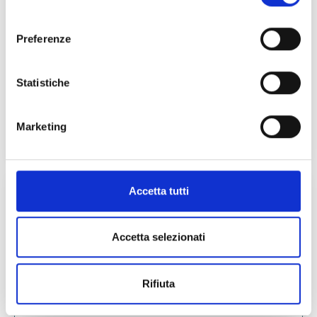
consenso
Preferenze
FUNZIONAMENTO E STRUMENTI DEL
Statistiche
PROGRAMMA INTERACT
Funzionamento e strumenti del programma Interact
Marketing
Accetta tutti
Accetta selezionati
Rifiuta