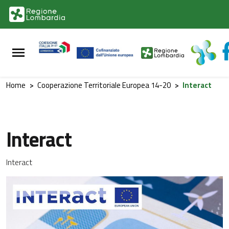
Vai al contenuto principale
Vai al footer
Home
>
Cooperazione Territoriale Europea 14-20
>
Interact
Interact
Interact