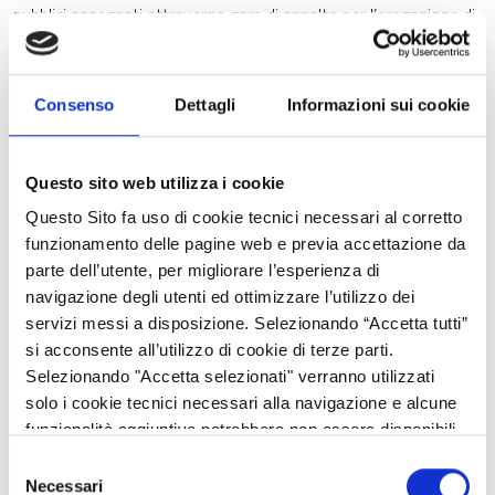
pubblici assegnati attraverso gare di appalto per l’erogazione di
servizi volti all'attuazione e all'implementazione delle attività
del programma, gestiti interamente dal GECT.
Consenso
Dettagli
Informazioni sui cookie
Le attività riguardano:
Applied Research /Analyses: si focalizzano sui temi prioritari
dello sviluppo territoriale europeo, quali la Strategia Europa
Questo sito web utilizza i cookie
2020, la Politica di coesione e l’Agenda territoriale 2020. Il
Questo Sito fa uso di cookie tecnici necessari al corretto
Programma prevede di realizzarne complessivamente 22.
funzionamento delle pagine web e previa accettazione da
Targeted Analyses: sono ricerche su commissione: si tratta di
parte dell’utente, per migliorare l’esperienza di
analisi sviluppate su richiesta di stakeholder di livello politico
navigazione degli utenti ed ottimizzare l’utilizzo dei
(Commissione europea, Stati, Regioni, Enti locali). Il Programma
servizi messi a disposizione. Selezionando “Accetta tutti”
prevede di realizzarne complessivamente 25 destinate ad un
si acconsente all’utilizzo di cookie di terze parti.
unico o a un gruppo di autorità nazionali/regionali/città.
Selezionando "Accetta selezionati" verranno utilizzati
Policy Briefs/Working Papers (realizzati in-house): trattasi di
solo i cookie tecnici necessari alla navigazione e alcune
uno strumento nuovo, pensato per fornire tempestivamente
funzionalità aggiuntive potrebbero non essere disponibili.
supporto a decisioni strategiche relative alle priorità della
Selezione
presidenza di turno dell’UE, alla politica di coesione, Europa
Necessari
del