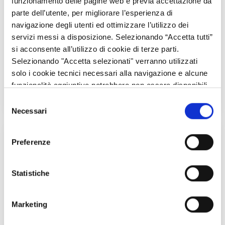
funzionamento delle pagine web e previa accettazione da
parte dell’utente, per migliorare l’esperienza di
navigazione degli utenti ed ottimizzare l’utilizzo dei
servizi messi a disposizione. Selezionando “Accetta tutti”
si acconsente all’utilizzo di cookie di terze parti.
Selezionando "Accetta selezionati" verranno utilizzati
OBIETTIVI E PRIORITÀ DEL PROGRAMMA
solo i cookie tecnici necessari alla navigazione e alcune
Obiettivi e priorità del programma ESPON 2020
funzionalità aggiuntive potrebbero non essere disponibili.
Selezione
Necessari
del
consenso
Preferenze
Statistiche
Marketing