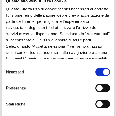
Questo sito web utilizza i cookie
Italia: Lombardia, Friuli Venezia Giulia, Veneto, Trentino-Alto
Adige, Valle d’Aosta, Piemonte, Liguria
Questo Sito fa uso di cookie tecnici necessari al corretto
Slovenia: intero paese.
funzionamento delle pagine web e previa accettazione da
parte dell’utente, per migliorare l’esperienza di
Gli Stati Membri cooperano con i seguenti Stati non-Membri,
navigazione degli utenti ed ottimizzare l’utilizzo dei
come pieni partner: Liechtenstein e Svizzera.
servizi messi a disposizione. Selezionando “Accetta tutti”
si acconsente all’utilizzo di cookie di terze parti.
Beneficiari
Selezionando "Accetta selezionati" verranno utilizzati
I fondi FESR possono essere assegnati solo ai beneficiari situati
solo i cookie tecnici necessari alla navigazione e alcune
all’interno dell’area di cooperazione o, in via eccezionale ed
funzionalità aggiuntive potrebbero non essere disponibili.
entro il limite del 20% del totale di budget di progetto, a
Selezione
beneficiari con sede nel territorio di uno Stato membro di
Necessari
del
Programma a condizione che da tale partecipazione derivi un
consenso
evidente vantaggio per l’area di cooperazione. Fanno eccezione
Preferenze
gli enti pubblici nazionali (pubbliche autorità nazionali e agenzie
nazionali) localizzati fuori dall’area di cooperazione ma aventi
responsabilità o giurisdizione sull’intero territorio nazionale.
Statistiche
L'elenco dei soggetti beneficiari è descritto dettagliatamente nel