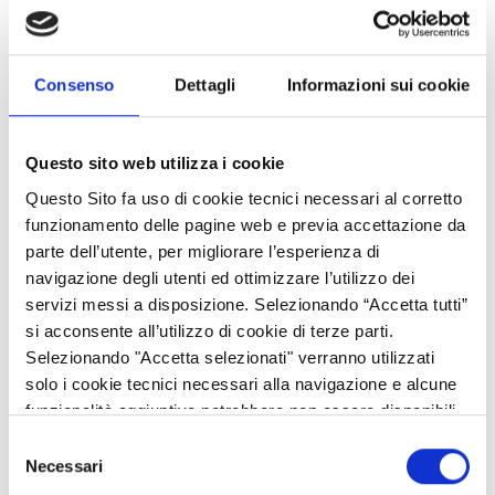
ferroviarie della rete TEN-T core. I subnode sono principalmente
città di dimensioni inferiori e città di periferia ma non molto
distanti dall’hub principale, mediamente 25-50 km.
Consenso
Dettagli
Informazioni sui cookie
Un esempio di nodi primari sono Brno (CZ), Erfurt (DE), Poznan
(PL), con i subnodes Blansko (CZ), Sòmmerda (DE), Koscian (PL).
Per Regione Lombardia i nodi primari che saranno presi in
Questo sito web utilizza i cookie
considerazione coincidono con gli aeroporti core di Malpensa,
Questo Sito fa uso di cookie tecnici necessari al corretto
Linate e Orio al Serio; i subnode considerati saranno Varese,
funzionamento delle pagine web e previa accettazione da
Como, Bergamo, Brescia.
parte dell’utente, per migliorare l’esperienza di
navigazione degli utenti ed ottimizzare l’utilizzo dei
Sarà elaborata una strategia di sviluppo dei subnode, con la
servizi messi a disposizione. Selezionando “Accetta tutti”
quale saranno individuate le misure e le azioni per migliorare i
si acconsente all’utilizzo di cookie di terze parti.
collegamenti delle reti di trasporto secondarie verso gli hub
Selezionando "Accetta selezionati" verranno utilizzati
principali della rete TEN-T. La strategia sarà sviluppata in
solo i cookie tecnici necessari alla navigazione e alcune
maniera congiunta da tutti i partner, che poi acquisiranno i
funzionalità aggiuntive potrebbero non essere disponibili.
principi base come fondamento che regolerà la politica di
mobilità nelle proprie realtà. Ogni Regione potrà individuare e
Selezione
Necessari
sviluppare una serie di azioni con cui sviluppare la rete di
del