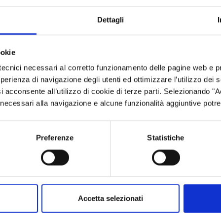
Dettagli
ookie
ri, Murcia, Valencia e due città autonome: Ceuta e Melilla)
tecnici necessari al corretto funzionamento delle pagine web e p
esperienza di navigazione degli utenti ed ottimizzare l’utilizzo dei
i acconsente all’utilizzo di cookie di terze parti. Selezionando "
ci necessari alla navigazione e alcune funzionalità aggiuntive potr
Preferenze
Statistiche
Accetta selezionati