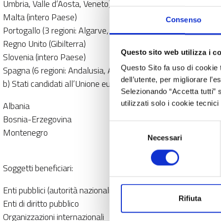
Umbria, Valle d’Aosta, Veneto)
Malta (intero Paese)
Consenso
Portogallo (3 regioni: Algarve, Alentejo, Lisbona)
Regno Unito (Gibilterra)
Questo sito web utilizza i c
Slovenia (intero Paese)
Spagna (6 regioni: Andalusia, Aragona, Catalogna, Isole Balea
Questo Sito fa uso di cookie 
dell’utente, per migliorare l’
b) Stati candidati all’Unione europea:
Selezionando “Accetta tutti” s
Albania
utilizzati solo i cookie tecni
Bosnia-Erzegovina
Selezione
Montenegro
Necessari
del
consenso
Soggetti beneficiari:
Enti pubblici (autorità nazionali/regionali/locali, inclusi i GECT)
Rifiuta
Enti di diritto pubblico
Organizzazioni internazionali