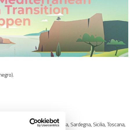
negro).
tero Paese)
 Marche, Molise, Piemonte, Puglia, Sardegna, Sicilia, Toscana,