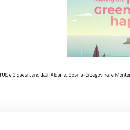
ll'UE e 3 paesi candidati (Albania, Bosnia-Erzegovina, e Monte
énées, Provenza-Alpi-Costa Azzurra, Rhône-Alpes) - Grecia (in
milia-Romagna, Friuli Venezia Giulia, Lazio, Liguria, Lombardia,